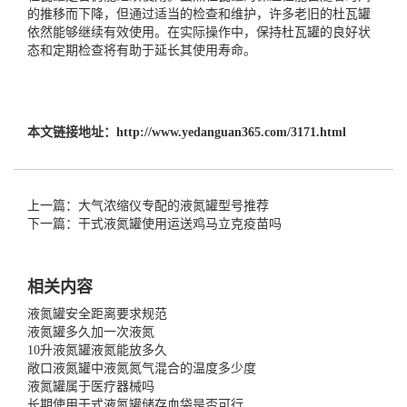
的推移而下降，但通过适当的检查和维护，许多老旧的杜瓦罐
依然能够继续有效使用。在实际操作中，保持杜瓦罐的良好状
态和定期检查将有助于延长其使用寿命。
本文链接地址：
http://www.yedanguan365.com/3171.html
上一篇：大气浓缩仪专配的液氮罐型号推荐
下一篇：干式液氮罐使用运送鸡马立克疫苗吗
相关内容
液氮罐安全距离要求规范
液氮罐多久加一次液氮
10升液氮罐液氮能放多久
敞口液氮罐中液氮氮气混合的温度多少度
液氮罐属于医疗器械吗
长期使用干式液氮罐储存血袋是否可行