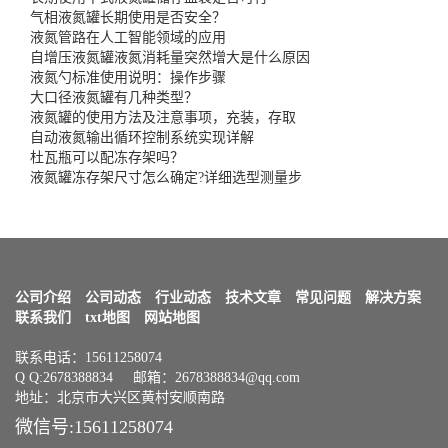
气相液氮罐长期使用是否安全？
液氮管路在人工智能领域的应用
自增压液氮罐液氮消耗量突然增大是什么原因
液氮勺标准使用说明：操作步骤
大口径液氮罐有几种类型？
液氮罐的使用方法及注意事项，充装，存取
自动液氮输出循环控制系统实现详解
杜瓦瓶可以配冻存架吗？
液氮罐冻存架尺寸怎么确定?详细选型测量步
公司介绍
公司动态
行业动态
技术文章
常见问题
解决方案
联系我们
txt地图
网站地图
联系电话：15611258074
Q Q:2678388834 邮箱：2678388834@qq.com
地址：北京市大兴区黄村安顺南路
微信号:15611258074