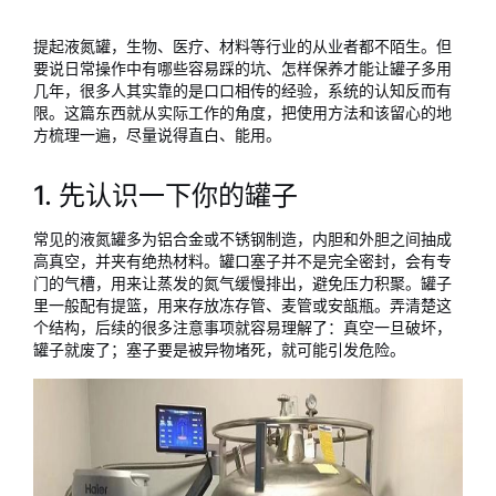
提起液氮罐，生物、医疗、材料等行业的从业者都不陌生。但
要说日常操作中有哪些容易踩的坑、怎样保养才能让罐子多用
几年，很多人其实靠的是口口相传的经验，系统的认知反而有
限。这篇东西就从实际工作的角度，把使用方法和该留心的地
方梳理一遍，尽量说得直白、能用。
1. 先认识一下你的罐子
常见的液氮罐多为铝合金或不锈钢制造，内胆和外胆之间抽成
高真空，并夹有绝热材料。罐口塞子并不是完全密封，会有专
门的气槽，用来让蒸发的氮气缓慢排出，避免压力积聚。罐子
里一般配有提篮，用来存放冻存管、麦管或安瓿瓶。弄清楚这
个结构，后续的很多注意事项就容易理解了：真空一旦破坏，
罐子就废了；塞子要是被异物堵死，就可能引发危险。