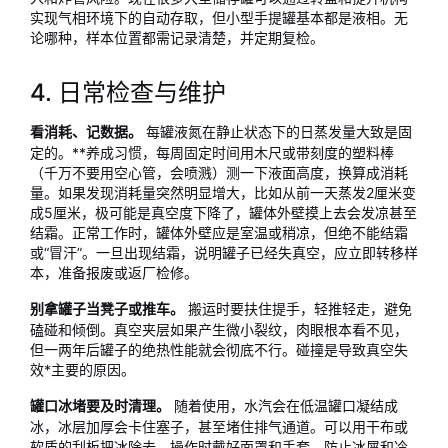
实现气相环境下的自动存取，但小型手提罐基本都是液相。无
论哪种，样本位置都需记录清楚，并定期复检。
4. 日常检查与维护
每罐液氮在静止状态下的日蒸发量大致是固
看消耗、记数据。
定的。**养成习惯，每周固定时间用木尺或带刻度的塑料棒
（千万不要用空心管，会喷溅）测一下液面高度，换算成消耗
量。如果发现消耗量突然明显增大，比如从前一天蒸发2厘米变
成5厘米，极可能是真空度下降了，罐体外壁摸上去会发凉甚至
结霜。正常工作时，罐体外壁应是室温或稍凉，但绝不能结霜
或“冒汗”。一旦出现结霜，说明罐子已经失真空，应立即转移样
本，准备报废或返厂检修。
搬运时要扶住提手，轻推轻走，避免
别拿罐子当凳子或推车。
磕碰和倾倒。真空夹层如果产生微小裂纹，肉眼根本看不见，
但一两年后罐子的绝热性能就会彻底不行。碰撞是导致真空失
效*主要的原因。
随着使用，水汽会在低温罐口凝结成
罐口冰堵要及时清理。
冰，冰层加厚会卡住塞子，甚至堵住排气通道。可以用干布或
软质的刮板把冰除去，操作时戴好面罩和手套，防止冰屑和冷