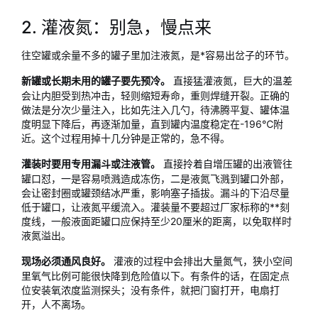
2. 灌液氮：别急，慢点来
往空罐或余量不多的罐子里加注液氮，是*容易出岔子的环节。
直接猛灌液氮，巨大的温差
新罐或长期未用的罐子要先预冷。
会让内胆受到热冲击，轻则缩短寿命，重则焊缝开裂。正确的
做法是分次少量注入，比如先注入几勺，待沸腾平复、罐体温
度明显下降后，再逐渐加量，直到罐内温度稳定在-196℃附
近。这个过程用掉十几分钟是正常的，急不得。
直接拎着自增压罐的出液管往
灌装时要用专用漏斗或注液管。
罐口怼，一是容易喷溅造成冻伤，二是液氮飞溅到罐口外部，
会让密封圈或罐颈结冰严重，影响塞子插拔。漏斗的下沿尽量
低于罐口，让液氮平缓流入。灌装量不要超过厂家标称的**刻
度线，一般液面距罐口应保持至少20厘米的距离，以免取样时
液氮溢出。
灌液的过程中会排出大量氮气，狭小空间
现场必须通风良好。
里氧气比例可能很快降到危险值以下。有条件的话，在固定点
位安装氧浓度监测探头；没有条件，就把门窗打开，电扇打
开，人不离场。