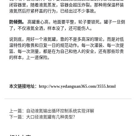
闭容器里，随着液氮蒸发，容器会超压炸裂。那种用保温杯装
液氮然后拧紧杯盖的行为，已经出过不少事故。
高罐重心高，地面要平整，轮子要锁死。罐子一旦倒
防倾倒。
了，不仅液氮全洒，样本没了，还可能伤人。
说到底，用好一个液氮罐，靠的不是多高深的理论，而是对低
温特性的敬畏和日复一日的规范动作。每一次灌装、每一次提
篮、每一次测量，都是在为自己和他人的安全，还有那些珍贵
的样本，上一道保险。
本文链接地址：
http://www.yedanguan365.com/3555.html
上一篇：自动液氮输出循环控制系统实现详解
下一篇：大口径液氮罐有几种类型？