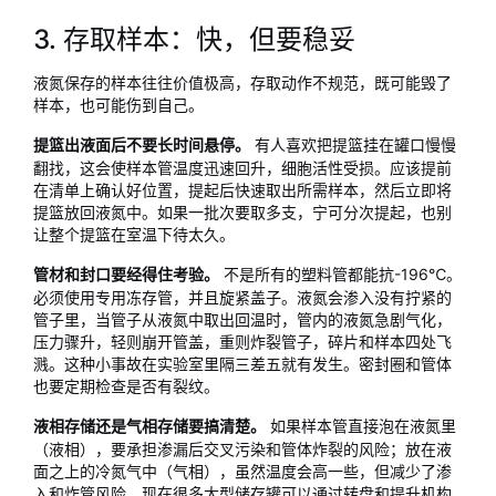
3. 存取样本：快，但要稳妥
液氮保存的样本往往价值极高，存取动作不规范，既可能毁了
样本，也可能伤到自己。
有人喜欢把提篮挂在罐口慢慢
提篮出液面后不要长时间悬停。
翻找，这会使样本管温度迅速回升，细胞活性受损。应该提前
在清单上确认好位置，提起后快速取出所需样本，然后立即将
提篮放回液氮中。如果一批次要取多支，宁可分次提起，也别
让整个提篮在室温下待太久。
不是所有的塑料管都能抗-196℃。
管材和封口要经得住考验。
必须使用专用冻存管，并且旋紧盖子。液氮会渗入没有拧紧的
管子里，当管子从液氮中取出回温时，管内的液氮急剧气化，
压力骤升，轻则崩开管盖，重则炸裂管子，碎片和样本四处飞
溅。这种小事故在实验室里隔三差五就有发生。密封圈和管体
也要定期检查是否有裂纹。
如果样本管直接泡在液氮里
液相存储还是气相存储要搞清楚。
（液相），要承担渗漏后交叉污染和管体炸裂的风险；放在液
面之上的冷氮气中（气相），虽然温度会高一些，但减少了渗
入和炸管风险。现在很多大型储存罐可以通过转盘和提升机构