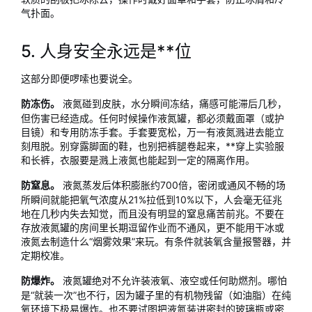
气扑面。
5. 人身安全永远是**位
这部分即便啰嗦也要说全。
液氮碰到皮肤，水分瞬间冻结，痛感可能滞后几秒，
防冻伤。
但伤害已经造成。任何时候操作液氮罐，都必须戴面罩（或护
目镜）和专用防冻手套。手套要宽松，万一有液氮溅进去能立
刻甩脱。别穿露脚面的鞋，也别把裤腿卷起来，**穿上实验服
和长裤，衣服要是溅上液氮也能起到一定的隔离作用。
液氮蒸发后体积膨胀约700倍，密闭或通风不畅的场
防窒息。
所瞬间就能把氧气浓度从21%拉低到10%以下，人会毫无征兆
地在几秒内失去知觉，而且没有明显的窒息痛苦前兆。不要在
存放液氮罐的房间里长期逗留作业而不通风，更不能用干冰或
液氮去制造什么“烟雾效果”来玩。有条件就装氧含量报警器，并
定期校准。
液氮罐绝对不允许装液氧、液空或任何助燃剂。哪怕
防爆炸。
是“就装一次”也不行，因为罐子里的有机物残留（如油脂）在纯
氧环境下极易爆炸。也不要试图把液氮装进密封的玻璃瓶或密