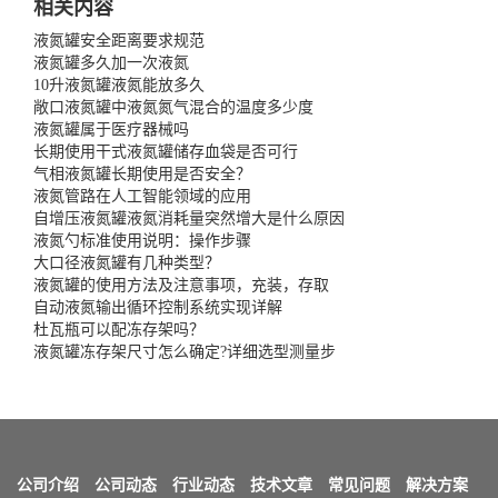
相关内容
液氮罐安全距离要求规范
液氮罐多久加一次液氮
10升液氮罐液氮能放多久
敞口液氮罐中液氮氮气混合的温度多少度
液氮罐属于医疗器械吗
长期使用干式液氮罐储存血袋是否可行
气相液氮罐长期使用是否安全？
液氮管路在人工智能领域的应用
自增压液氮罐液氮消耗量突然增大是什么原因
液氮勺标准使用说明：操作步骤
大口径液氮罐有几种类型？
液氮罐的使用方法及注意事项，充装，存取
自动液氮输出循环控制系统实现详解
杜瓦瓶可以配冻存架吗？
液氮罐冻存架尺寸怎么确定?详细选型测量步
公司介绍
公司动态
行业动态
技术文章
常见问题
解决方案