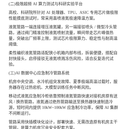
(二)极限超频 AI 算力测试与科研实验平台
高校、科研院所针对 AI 处理器、TPU、ASIC 专用芯片做极限
性能摸底测试时，常采用直喷液氮极速降温方案。
液氮管路一端连接增压液氮罐，另一端接驳喷头 / 微型冷头管
路，通过阀门精准控制液氮喷射流量，瞬间带走芯片峰值热
量，突破出厂频率上限，测试芯片极限算力、稳定性与耐高温
阈值;
柔性编织液氮管路适配狭小机箱内部布线，拆装便捷，搭配自
封快接头，启停接驳无液氮喷溅冻伤风险，适合反复迭代试
验。
(三)AI 数据中心应急制冷管路系统
机房中央空调、水冷机组突发故障、夏季极端高温过载时，服
务器存在过热宕机、大模型训练任务中断风险。
移动式液氮应急制冷柜依靠预制液氮管路快速对接机房原有送
风 / 换热管路，液氮通过绝热管路输送至换热器快速制造冷
源，短时间内提供 10kW~100kW 应急制冷功率，保障 AI 集群
不间断运行。
管路采用快插模块化设计，部署快速、无需改造原有机房主干
管网，是算力机房冗余安全配套方案。