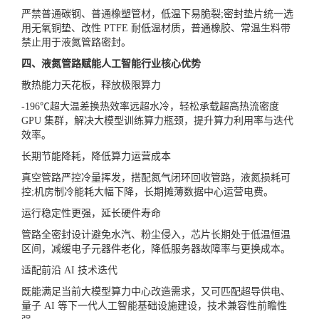
严禁普通碳钢、普通橡塑管材，低温下易脆裂;密封垫片统一选
用无氧铜垫、改性 PTFE 耐低温材质，普通橡胶、常温生料带
禁止用于液氮管路密封。
四、液氮管路赋能人工智能行业核心优势
散热能力天花板，释放极限算力
-196℃超大温差换热效率远超水冷，轻松承载超高热流密度
GPU 集群，解决大模型训练算力瓶颈，提升算力利用率与迭代
效率。
长期节能降耗，降低算力运营成本
真空管路严控冷量挥发，搭配氮气闭环回收管路，液氮损耗可
控;机房制冷能耗大幅下降，长期摊薄数据中心运营电费。
运行稳定性更强，延长硬件寿命
管路全密封设计避免水汽、粉尘侵入，芯片长期处于低温恒温
区间，减缓电子元器件老化，降低服务器故障率与更换成本。
适配前沿 AI 技术迭代
既能满足当前大模型算力中心改造需求，又可匹配超导供电、
量子 AI 等下一代人工智能基础设施建设，技术兼容性前瞻性