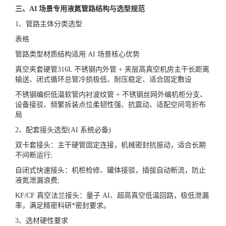
三、AI 场景专用液氮管路结构与选型规范
1、管路主体分类选型
表格
管路类型材质结构适用 AI 场景核心优势
真空夹套硬管316L 不锈钢内外管 + 夹层高真空机房主干长距离
输送、闭式循环总管冷损极低、耐压稳定、适合固定敷设
不锈钢编织低温软管内衬波纹管 + 不锈钢丝网外编机柜分支、
设备接驳、频繁拆装点位柔韧性强、抗震动、适配空间弯折布
局
2、配套接头选型(AI 系统必备)
双卡套接头：主干硬管固定连接，机械密封抗振动，适合长期
不间断运行;
自闭式快速接头：机柜检修、罐体接驳，插拔自动断流，防止
液氮泄漏浪费;
KF/CF 真空法兰接头：量子 AI、超高真空低温回路，极低泄漏
率，满足精密科研*密封要求。
3、选材硬性要求