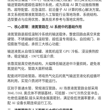
输送管路构建超低温制冷系统，成为高端 AI 算力设施极限散
热、超导配套、应急温控、前沿量子 AI 计算的核心解决方案。
本文系统梳理液氮管路在人工智能行业落地场景、系统结构、
选型要点与应用优势，兼具技术参考与落地实用性。
一、核心原理：液氮管路在 AI 系统中的基础作用
液氮管路是超低温制冷系统的输送载体，整套回路由真空夹套
硬管、不锈钢编织低温软管、超低温专用接头、自控阀门、补
偿膨胀节组成，承担三大核心功能：
输送液氮从自增压储罐、液氮机组至 GPU 冷板、浸没换热腔
体，稳定输送 - 196℃低温介质;
依靠双层真空绝热结构，大幅降低输送途中冷量损耗，避免液
氮提前气化、管路大面积结霜;
配套闭环回收管路，将吸热气化后的氮气输送至液化机组循环
再利用，实现介质闭环节能运行。
区别于普通水管、常规液压管路，AI 场景液氮管路全部采用
304L/316L 奥氏体不锈钢基材，可抵御 - 196℃冷热交变冲击，
杜绝低温脆裂;接头采用金属面密封，满足极低泄漏率要求，适
配 AI 设备长期连续运行工况。