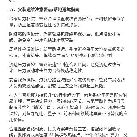
强。
五、安装运维注意要点(落地避坑指南)
冷缩应力补偿：管路合理设置波纹管膨胀节，管线预留伸缩余
量，防止温度骤变拉扯接头造成渗漏;
防结霜防潮设计：外露管路包覆绝热保护层，低点增设排污
阀，避免空气中水汽结冰堵塞管路;
周期性检漏维护：新管路投运、季度巡检采用发泡剂或氦质谱
检漏，排查接头、焊缝微泄漏;定期更换老化低温密封件;
流速压力管控：管路流速控制在合理区间，避免流速过快气
堵、压力波动冲击算力设备换热稳定性;
安全规范操作：液氮管路区域做好防冻伤警示，管路布局规避
人员频繁触碰点位，配套泄压安全阀规避超压风险。
在人工智能算力持续升*的行业趋势下，散热系统不再是配套附
属工程，而是决定算力上限的核心环节。液氮管路作为超低温
制冷系统的 “输送血管”，从商用智算中心极限散热、机房应急
温控，到超导配电、量子 AI 前沿科研领域均具备不可替代的应
用价值。
合理匹配管路材质、接头方案与敷设工艺，搭配闭环回收系
统，既能解决高密度 AI 集群散热痛点、**化释放硬件算力，又