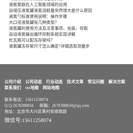
液氮管路在人工智能领域的应用
自增压液氮罐液氮消耗量突然增大是什么原因
液氮勺标准使用说明：操作步骤
大口径液氮罐有几种类型？
液氮罐的使用方法及注意事项，充装，存取
自动液氮输出循环控制系统实现详解
杜瓦瓶可以配冻存架吗？
液氮罐冻存架尺寸怎么确定?详细选型测量步
公司介绍
公司动态
行业动态
技术文章
常见问题
解决方案
联系我们
txt地图
网站地图
联系电话：15611258074
Q Q:2678388834 邮箱：2678388834@qq.com
地址：北京市大兴区黄村安顺南路
微信号:15611258074