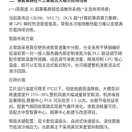
二、液氮管路在人工智能五大细分应用场景
(一)高密度 AI 超算集群超低温散热系统(*主流商用场景)
当前英伟达 GB200、NVL72、DGX 超*计算机等高算力集群，
单 GPU 瞬时热流密度极高，常规水冷极限散热能力难以支撑满
负载持续训练。
管路布局方案
主管路采用真空绝热液氮管道集中分配，分支采用不锈钢编织
低温软管一对一接入服务器内部定制液氮冷板;PLC 联动调节阀
配合管路温度传感器，动态调节液氮流量，精准控制 GPU 核心
温度，既可以实现主动式板式制冷，也可搭建整机液氮浸没式
液冷回路。
应用价值
芯片运行温度可降至 0℃以下，彻底规避高温降频，大模型训
练速度提升 15%~30%;整机风扇大幅减量甚至取消，机房噪音
显著降低;数据中心 PUE 可压低至 1.1 以内，长期节电效益突
出。配套气相回收管路实现氮气循环液化，液氮消耗量可控，
适配大中型智算中心、超算中心新建与改造项目。
管路关键配置：双卡套低温接头、自闭式快速接头、波纹膨胀
节抵消冷缩应力，长距离主干采用真空夹套管抑制跑冷。