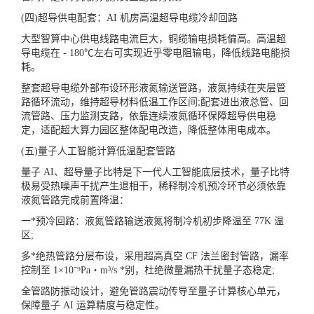
(四)超导供电配套：AI 机房高温超导电缆冷却回路
大型智算中心供电线路电流巨大，铜缆输电损耗偏高。高温超
导电缆在 - 180℃左右可实现近乎零电阻输电，降低线路电能损
耗。
整套超导电缆外部布设环形液氮输送管路，液氮持续在夹层管
路循环流动，维持超导材料低温工作区间;配套进出液总管、回
流管路、压力监测支路，依靠连续液氮循环保障超导供电稳
定，适配超大算力园区整体配电改造，降低整体用电成本。
(五)量子人工智能计算低温配套管路
量子 AI、超导量子比特是下一代人工智能底层技术，量子比特
极易受热噪声干扰产生退相干，稀释制冷机预冷环节必须依靠
液氮管路完成前置降温：
一*预冷回路：液氮管路输送液氮将制冷机初步降温至 77K 温
区;
多*绝热管路分层布设，采用超高真空 CF 法兰密封管路，漏率
控制至 1×10⁻⁹Pa・m³/s *别，杜绝微量漏热干扰量子态稳定;
全管路防振动设计，避免管路震动传导至量子计算核心单元，
保障量子 AI 运算精度与稳定性。