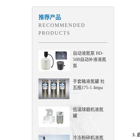
推荐产品
RECOMMENDED
PRODUCTS
自动液氮泵 BD-
50B自动补液液氮
泵
手套箱液氮罐 杜
瓦瓶175-1.4mpa
低温球磨机液氮
罐
3. 
冷冻粉碎机液氮