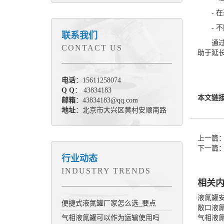
- 在
- 不
联系我们
通过以
CONTACT US
助于延
电话
：15611258074
Q Q
： 43834183
本文链
邮箱
：43834183@qq.com
地址
：北京市大兴区黄村安顺南路
上一篇
下一篇
行业动态
INDUSTRY TRENDS
相关
液氮罐
便捷式液氮罐厂家怎么选_要点
敞口液
气相液氮罐可以作为运输使用吗
气相液