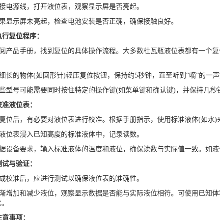
接电源线，打开液位表，观察显示屏是否亮起。
果显示屏未亮起，检查电池安装是否正确，确保接触良好。
执行复位程序：
阅产品手册，找到复位的具体操作流程。大多数杜瓦瓶液位表都有一个复
长的物体(如回形针)轻压复位按钮，保持约5秒钟，直至听到“嘀”的一
些型号可能需要同时按住特定的操作键(如菜单键和确认键)，并保持几秒
校准液位表：
复位后，有必要对液位表进行校准。根据手册指示，使用标准液体(如水)
液位表浸入已知高度的标准液体中，记录读数。
据设备要求，输入标准液体的温度和液位，确保读数与实际值一致。如液位
测试与验证：
成校准后，应进行测试以确保液位表的准确性。
渐增加和减少液位，观察显示数据是否能与实际液位相符。可使用已知体积的
化。
注意事项：