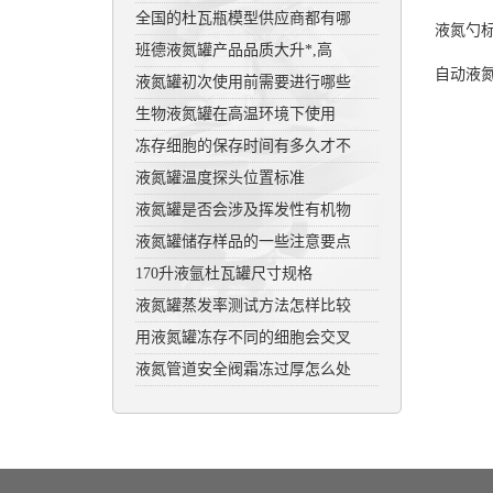
全国的杜瓦瓶模型供应商都有哪
液氮勺
班德液氮罐产品品质大升*,高
自动液
液氮罐初次使用前需要进行哪些
生物液氮罐在高温环境下使用
冻存细胞的保存时间有多久才不
液氮罐温度探头位置标准
液氮罐是否会涉及挥发性有机物
液氮罐储存样品的一些注意要点
170升液氩杜瓦罐尺寸规格
液氮罐蒸发率测试方法怎样比较
用液氮罐冻存不同的细胞会交叉
液氮管道安全阀霜冻过厚怎么处