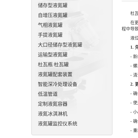
储存型液氮罐
杜瓦瓶
自增压液氮罐
在更换
气相液氮罐
程中导
手提液氮罐
液位
大口径储存型液氮罐
1. 
运输型液氮罐
- 新的
杜瓦瓶 杜瓦罐
- 螺
液氮罐配套装置
- 清洁
智能深冷处理设备
2. 
- 确
低温管道
- 使
定制液氮容器
- 小
液氮冰淇淋机
- 确
液氮罐监控仪系统
- 重