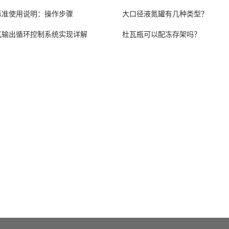
标准使用说明：操作步骤
大口径液氮罐有几种类型？
氮输出循环控制系统实现详解
杜瓦瓶可以配冻存架吗？