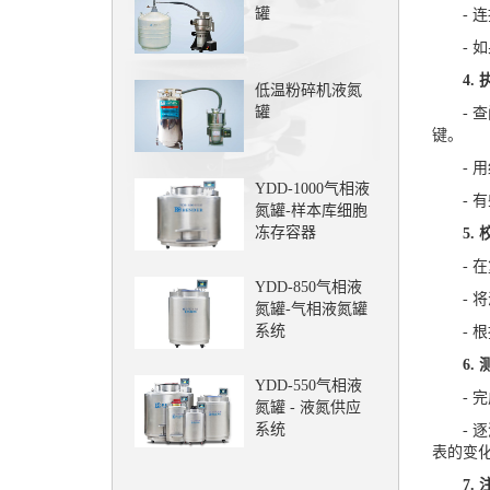
罐
- 连
- 如
4. 
低温粉碎机液氮
罐
- 查
键。
- 用细
YDD-1000气相液
- 有
氮罐-样本库细胞
冻存容器
5. 
- 在
YDD-850气相液
- 将
氮罐-气相液氮罐
系统
- 根
6. 
YDD-550气相液
- 完
氮罐 - 液氮供应
系统
- 逐
表的变
7. 