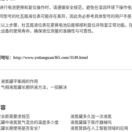
进行电池更换和复位操作时，请遵循安全规范，避免在湿润环境下操作电
同型号的杜瓦瓶液位表可能存在差异，因此务必参考具体型号的用户手册
上步骤，杜瓦瓶液位表在更换电池后能够顺利复位并恢复正常功能。在
长设备的使用寿命，确保液位测量的准确性与可靠性。
接地址：
http://www.yedanguan365.com/3149.html
：液氮罐平衡阀的作用
：气相液氮罐长期供液方法，一招解决
内容
安全距离要求规范
液氮罐多久加一次液氮
氮罐中液氮氮气混合的温度多少度
液氮罐属于医疗器械吗
氮罐长期使用是否安全？
液氮管路在人工智能领域的应用