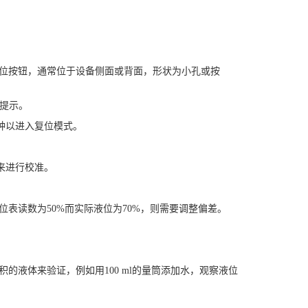
位按钮，通常位于设备侧面或背面，形状为小孔或按
声提示。
钟以进入复位模式。
来进行校准。
表读数为50%而实际液位为70%，则需要调整偏差。
液体来验证，例如用100 ml的量筒添加水，观察液位