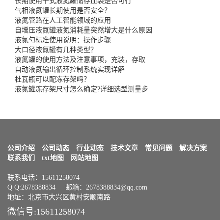
长期使用干式液氮罐储存血袋是否可行
气相液氮罐长期使用是否安全？
液氮管路在人工智能领域的应用
自增压液氮罐液氮消耗量突然增大是什么原因
液氮勺标准使用说明：操作步骤
大口径液氮罐有几种类型？
液氮罐的使用方法及注意事项，充装，存取
自动液氮输出循环控制系统实现详解
杜瓦瓶可以配冻存架吗？
液氮罐冻存架尺寸怎么确定?详细选型测量步
公司介绍
公司动态
行业动态
技术文章
常见问题
解决方案
联系我们
txt地图
网站地图
联系电话：15611258074
Q Q:2678388834 邮箱：2678388834@qq.com
地址：北京市大兴区黄村安顺南路
微信号:15611258074