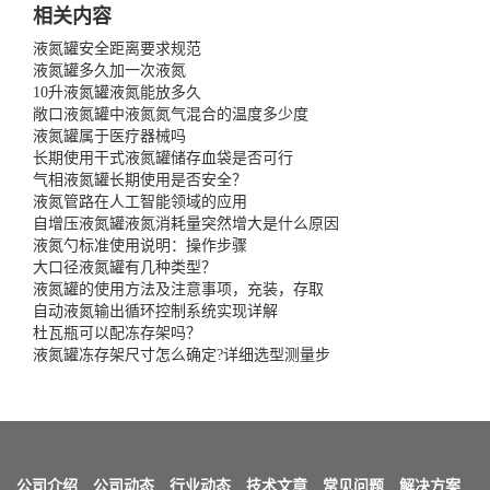
相关内容
液氮罐安全距离要求规范
液氮罐多久加一次液氮
10升液氮罐液氮能放多久
敞口液氮罐中液氮氮气混合的温度多少度
液氮罐属于医疗器械吗
长期使用干式液氮罐储存血袋是否可行
气相液氮罐长期使用是否安全？
液氮管路在人工智能领域的应用
自增压液氮罐液氮消耗量突然增大是什么原因
液氮勺标准使用说明：操作步骤
大口径液氮罐有几种类型？
液氮罐的使用方法及注意事项，充装，存取
自动液氮输出循环控制系统实现详解
杜瓦瓶可以配冻存架吗？
液氮罐冻存架尺寸怎么确定?详细选型测量步
公司介绍
公司动态
行业动态
技术文章
常见问题
解决方案