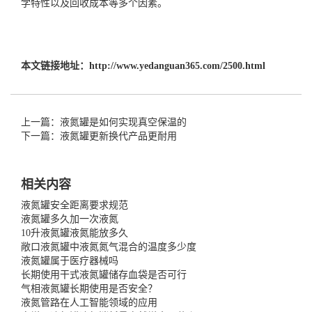
学特性以及回收成本等多个因素。
本文链接地址：
http://www.yedanguan365.com/2500.html
上一篇：液氮罐是如何实现真空保温的
下一篇：液氮罐更新换代产品更耐用
相关内容
液氮罐安全距离要求规范
液氮罐多久加一次液氮
10升液氮罐液氮能放多久
敞口液氮罐中液氮氮气混合的温度多少度
液氮罐属于医疗器械吗
长期使用干式液氮罐储存血袋是否可行
气相液氮罐长期使用是否安全？
液氮管路在人工智能领域的应用