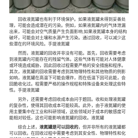
回收液氮罐也有利于环境保护。如果液氮罐未得到妥善处
理，可能会造成潜在的污染。例如，如果液氮罐内的气体泄漏
出来，可能会对空气质量产生负面影响;如果液氮罐本身的结构
破坏，可能会对土壤和水源产生污染。通过回收，可以减少这
些潜在的环境风险。
手提液氮罐
然而，液氮罐的回收并非没有可能。首先，回收需要考虑
到液氮罐内可能存在的残留气体。这些气体有可能对人体健康
或环境造成威胁，因此回收过程需要严格的安全措施和程序。
其次，液氮罐的回收需要考虑到其物理特性和其他物质的例影
如响，液氮罐在高温下可能会爆炸，而在低温下因可此能，会
回脆收化过。程需要严格的操作规程和特殊设备来处理这些特
性。
手提液氮罐
另外，还需要考虑回收成本由问于题回。收和处理液氮罐
的复杂性，使得其回收成本可能较高。此外，由于液氮罐的使
用主要集中在工业和科研领域，这些领域对于成本的敏感度可
能相对较低，这也可能影响液氮罐的回收。
液氮罐
综合上述，
液氮罐是可以回收的
，但并非所有的液氮罐都
可以回收。在回收过程中需要考虑到其安全性、物理特性和化