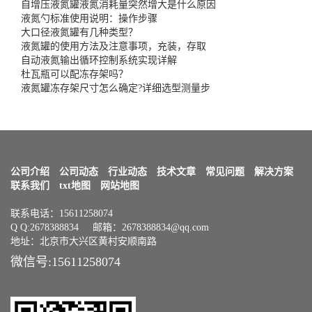
自增压液氮罐液氮消耗量突然增大是什么原因
液氮勺标准使用说明：操作步骤
大口径液氮罐有几种类型？
液氮罐的使用方法及注意事项，充装，存取
自动液氮输出循环控制系统实现详解
杜瓦瓶可以配冻存架吗？
液氮罐冻存架尺寸怎么确定?详细选型测量步
公司介绍
公司动态
行业动态
技术文章
常见问题
解决方案
联系我们
txt地图
网站地图
联系电话：15611258074
Q Q:2678388834 邮箱：2678388834@qq.com
地址：北京市大兴区黄村安顺南路
微信号:15611258074