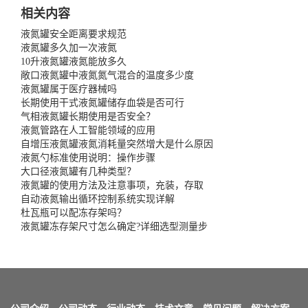
相关内容
液氮罐安全距离要求规范
液氮罐多久加一次液氮
10升液氮罐液氮能放多久
敞口液氮罐中液氮氮气混合的温度多少度
液氮罐属于医疗器械吗
长期使用干式液氮罐储存血袋是否可行
气相液氮罐长期使用是否安全？
液氮管路在人工智能领域的应用
自增压液氮罐液氮消耗量突然增大是什么原因
液氮勺标准使用说明：操作步骤
大口径液氮罐有几种类型？
液氮罐的使用方法及注意事项，充装，存取
自动液氮输出循环控制系统实现详解
杜瓦瓶可以配冻存架吗？
液氮罐冻存架尺寸怎么确定?详细选型测量步