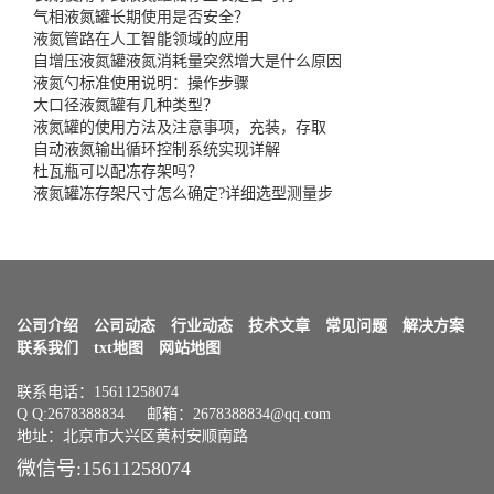
气相液氮罐长期使用是否安全？
液氮管路在人工智能领域的应用
自增压液氮罐液氮消耗量突然增大是什么原因
液氮勺标准使用说明：操作步骤
大口径液氮罐有几种类型？
液氮罐的使用方法及注意事项，充装，存取
自动液氮输出循环控制系统实现详解
杜瓦瓶可以配冻存架吗？
液氮罐冻存架尺寸怎么确定?详细选型测量步
公司介绍
公司动态
行业动态
技术文章
常见问题
解决方案
联系我们
txt地图
网站地图
联系电话：15611258074
Q Q:2678388834 邮箱：2678388834@qq.com
地址：北京市大兴区黄村安顺南路
微信号:15611258074