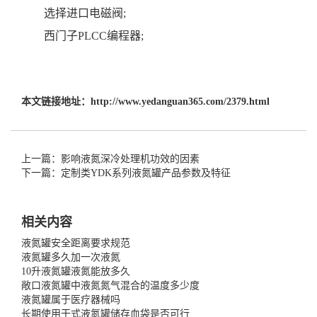
选择进口电磁阀;
西门子PLCC编程器;
本文链接地址：
http://www.yedanguan365.com/2379.html
上一篇：影响液氮深冷处理机功效的因素
下一篇：定制类YDK系列液氮罐产品参数及特征
相关内容
液氮罐安全距离要求规范
液氮罐多久加一次液氮
10升液氮罐液氮能放多久
敞口液氮罐中液氮氮气混合的温度多少度
液氮罐属于医疗器械吗
长期使用干式液氮罐储存血袋是否可行