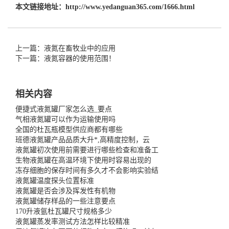
本文链接地址：
http://www.yedanguan365.com/1666.html
上一篇：液氮在畜牧业中的应用
下一篇：液氮容器的使用范围！
相关内容
便捷式液氮罐厂家怎么选_要点
气相液氮罐可以作为运输使用吗
全国的杜瓦瓶模型供应商都有哪些
班德液氮罐产品品质大升*,高精度控制，云
液氮罐初次使用前需要进行哪些检查和准备工
生物液氮罐在高温环境下使用时容易出现的
冻存细胞的保存时间有多久才不会影响实验结
液氮罐温度探头位置标准
液氮罐是否会涉及挥发性有机物
液氮罐储存样品的一些注意要点
170升液氩杜瓦罐尺寸规格多少
液氮罐蒸发率测试方法怎样比较精准