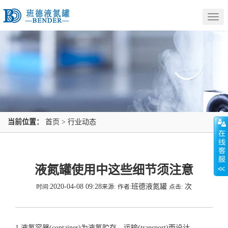
Togg
navig
当前位置：
首页
>
行业动态
液氮罐使用中这些细节须注意
2020-04-08 09:28
班德液氮罐
次
时间:
来源:
作者:
点击:
1.液氮容器(container)为液氮贮存、运输(transport)而设计