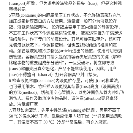
(transport)所致，但为避免冷冻物品的损失（loss)，但是这种观
察很必要。
5容器(container)的内胆属常压工作状态，不允许随意采取充气
加压或密封容器口的方法使用。液氮罐一般可分为液氮贮存
罐、液氮运输罐两种。 贮存罐主要用于室内液氮的静置贮存，
不宜在工作状态下作远距离运输使用； 液氮运输罐为了满足运
输的条件，作了专门的防震设计。其除可静置贮存外，还可在
充装液氮状态下，作运输使用，但也应避免剧烈的碰撞和震
动。颈管是液氮和冷冻物品(article)进出的通道，使用时切勿划
伤管壁。容器真空封口接头是保持容器夹层真空的关键（解释:
比喻事物的重要组成部分)部件，一旦受破坏，将立即导致
(cause)容器夹层真空恶化，产品不能继续使用，因此，用户
(user)不得擅自（shàn zì）打开容器真空封口接头。
6.检查液氮容器(container)内液氮贮存量，可使用(use)称重法，
也可采用细木、竹杆插入液氮视其结霜(frost)高度（液面高度）
的方法(method)，切勿用空心管插入，以免注面条从管内冲出飞
溅伤人。操作及取放冷冻物品时，请注意(attention)要轻拿轻
放。
液氮罐厂家
7.容器如需清洗，先用中性洗涤(washing)剂洗刷，再用不高于
50 ℃的温水冲洗干净。洗后应使用内胆干燥（**好采用热风吹
干，其温度不高于 50 ℃）冷却**常温后，再充入液氮。