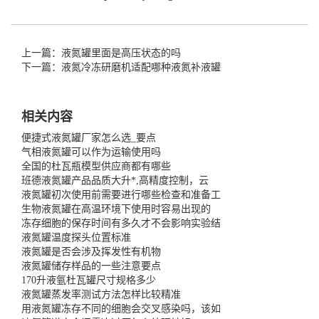
上一篇：液氮罐里面是高压状态的吗
下一篇：液氮冷冻研磨机适配哪种液氮补液罐
相关内容
便捷式液氮罐厂家怎么选_要点
气相液氮罐可以作为运输使用吗
全国的杜瓦瓶模型供应商都有哪些
班德液氮罐产品品质大升*,高精度控制，云
液氮罐初次使用前需要进行哪些检查和准备工
生物液氮罐在高温环境下使用时容易出现的
冻存细胞的保存时间有多久才不会影响实验结
液氮罐温度探头位置标准
液氮罐是否会涉及挥发性有机物
液氮罐储存样品的一些注意要点
170升液氩杜瓦罐尺寸规格多少
液氮罐蒸发率测试方法怎样比较精准
用液氮罐冻存不同的细胞会交叉感染吗，该如