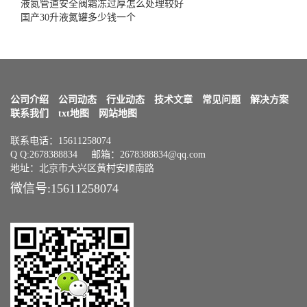
液氮管道安全阀霜冻过厚怎么处理较好
国产30升液氮罐多少钱一个
公司介绍
公司动态
行业动态
技术文章
常见问题
解决方案
联系我们
txt地图
网站地图
联系电话：15611258074
Q Q:2678388834 邮箱：2678388834@qq.com
地址：北京市大兴区黄村安顺南路
微信号:15611258074