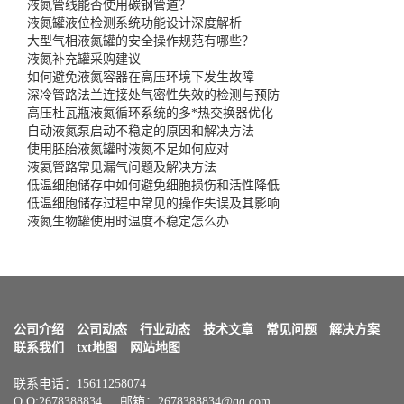
液氮管线能否使用碳钢管道？
液氮罐液位检测系统功能设计深度解析
大型气相液氮罐的安全操作规范有哪些？
液氮补充罐采购建议
如何避免液氮容器在高压环境下发生故障
深冷管路法兰连接处气密性失效的检测与预防
高压杜瓦瓶液氮循环系统的多*热交换器优化
自动液氮泵启动不稳定的原因和解决方法
使用胚胎液氮罐时液氮不足如何应对
液氦管路常见漏气问题及解决方法
低温细胞储存中如何避免细胞损伤和活性降低
低温细胞储存过程中常见的操作失误及其影响
液氮生物罐使用时温度不稳定怎么办
公司介绍
公司动态
行业动态
技术文章
常见问题
解决方案
联系我们
txt地图
网站地图
联系电话：15611258074
Q Q:2678388834 邮箱：2678388834@qq.com