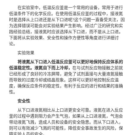
在实验室中，低温反应釜是一个常用的设备，常用于进行
低温条件下的化学反应。在使用低温反应釜的过程中，接液氮
时是选择从上口进还是从下口进呢?这个问题一直备受关注，因
为选择错误可能会对实验结果产生影响。经过广泛的研究和实
践经验总结，接液氮时应该选择从下口进，而不是从上口进。
下面将从实验效果、安全性和操作方便性等角度进行详细讨
论。
实验效果
将液氮从下口进入低温反应釜可以更好地保持反应体系的
低温稳定性。液氮自下而上冷却，
在与试剂反应物接触之前就
已经形成了良好的冷冻屏障，避免了试剂直接与大量液氮接触
而导致的过度冷却或结晶现象。这样可以更好地控制反应温
度，确保反应条件的稳定性，有利于反应的进行和结果的准确
性。
安全性
从下口进液氮相比从上口进更安全可靠。液氮在进入反应
釜的过程中遇到阻力会产生气泡，如果从上口进液氮，气泡会
带动液氮飞溅，造成人员和设备的安全隐患。而从下口进入，
则可以有效减少飞溅的可能性，降低安全事故发生的风险，保
障实验人员的安全。