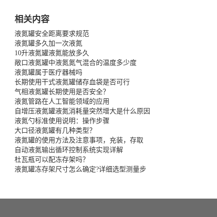
相关内容
液氮罐安全距离要求规范
液氮罐多久加一次液氮
10升液氮罐液氮能放多久
敞口液氮罐中液氮氮气混合的温度多少度
液氮罐属于医疗器械吗
长期使用干式液氮罐储存血袋是否可行
气相液氮罐长期使用是否安全？
液氮管路在人工智能领域的应用
自增压液氮罐液氮消耗量突然增大是什么原因
液氮勺标准使用说明：操作步骤
大口径液氮罐有几种类型？
液氮罐的使用方法及注意事项，充装，存取
自动液氮输出循环控制系统实现详解
杜瓦瓶可以配冻存架吗？
液氮罐冻存架尺寸怎么确定?详细选型测量步