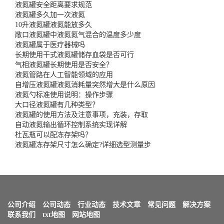
液氮罐安全距离要求规范
液氮罐多久加一次液氮
10升液氮罐液氮能放多久
敞口液氮罐中液氮氮气混合的温度多少度
液氮罐属于医疗器械吗
长期使用干式液氮罐储存血袋是否可行
气相液氮罐长期使用是否安全？
液氮管路在人工智能领域的应用
自增压液氮罐液氮消耗量突然增大是什么原因
液氮勺标准使用说明：操作步骤
大口径液氮罐有几种类型？
液氮罐的使用方法及注意事项，充装，存取
自动液氮输出循环控制系统实现详解
杜瓦瓶可以配冻存架吗？
液氮罐冻存架尺寸怎么确定?详细选型测量步
公司介绍
公司动态
行业动态
技术文章
常见问题
解决方案
联系我们
txt地图
网站地图