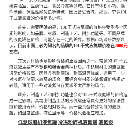
研实验室、医药行业、食品冷冻等领域。它具有体积小巧、操
作简便、保温性能优良等特点，因此备受青睐。那么，究竟10L
干式液氮罐的价格是多少呢?
首先，需要明确的是，10L干式液氮罐的价格会受到多个因
素的影响，如品牌、材质、制造工艺、附加功能等。不同品牌
的液氮罐在价格上可能存在一定的差异。根据市场调研数据显
示，
目前市面上较为知名的品牌的10L干式液氮罐价格在
2000元
左右。
其次，材质也是影响价格的重要因素之一。常见的10L干式
液氮罐主要有不锈钢和铝合金两种材质。不锈钢材质的液氮罐
通常价格较高，因其具有耐腐蚀、耐高温等优点，适用于一些
对液氮存储要求较高的场合。而铝合金材质的液氮罐价格相对
较低，适用于一些对液氮储存要求不太严格的场合。
此外，制造工艺和附加功能也会对10L干式液氮罐的价格造
成一定影响。高精密制造工艺的液氮罐通常具有更好的保温性
能和使用寿命，价格相对较高。而一些具备特殊功能的
液氮
罐
，如温度监测、液位显示等，价格也会相应增加。
低温球磨机液氮罐
冷冻粉碎机液氮罐
液氮泵