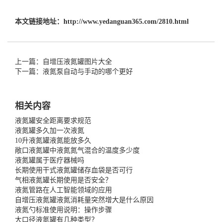
本文链接地址：
http://www.yedanguan365.com/2810.html
上一篇：自增压液氮罐图片大全
下一篇：液氮泵自动与手动的哪个更好
相关内容
液氮罐安全距离要求规范
液氮罐多久加一次液氮
10升液氮罐液氮能放多久
敞口液氮罐中液氮氮气混合的温度多少度
液氮罐属于医疗器械吗
长期使用干式液氮罐储存血袋是否可行
气相液氮罐长期使用是否安全？
液氮管路在人工智能领域的应用
自增压液氮罐液氮消耗量突然增大是什么原因
液氮勺标准使用说明：操作步骤
大口径液氮罐有几种类型？