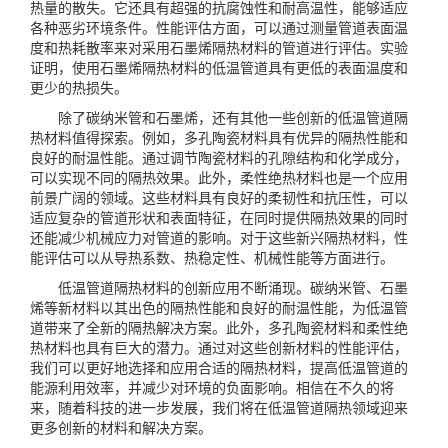
热量的散失。它还具有超强的抗腐蚀性和耐高温性，能够适应
各种恶劣环境条件。性能评估方面，可以通过测量管道表面温
度和热耗散率来对采用石墨烯隔热材料的管道进行评估。实验
证明，使用石墨烯隔热材料的低温管道具有更低的表面温度和
更少的热损失。
除了碳纳米管和石墨烯，还有其他一些创新的低温管道隔
热材料值得探索。例如，多孔陶瓷材料具有优异的隔热性能和
良好的耐温性能。通过调节陶瓷材料的孔隙结构和化学成分，
可以实现不同的隔热效果。此外，柔性绝热材料也是一个应用
前景广阔的领域。这些材料具有良好的柔韧性和抗压性，可以
适应复杂的管道形状和表面特征，在同时提供隔热效果的同时
还能减少机械应力对管道的影响。对于这些新兴隔热材料，性
能评估可以从导热系数、热稳定性、机械性能等方面进行。
低温管道
隔热材料的创新应用不断涌现。碳纳米管、石墨
烯等新材料以其出色的隔热性能和良好的耐温性能，为低温管
道带来了全新的隔热解决方案。此外，多孔陶瓷材料和柔性绝
热材料也具有巨大的潜力。通过对这些创新材料的性能评估，
我们可以更好地选择和应用合适的隔热材料，提高低温管道的
能源利用效率，并减少对环境的负面影响。相信在不久的将
来，随着科技的进一步发展，我们将在低温管道隔热领域迎来
更多创新的材料和解决方案。