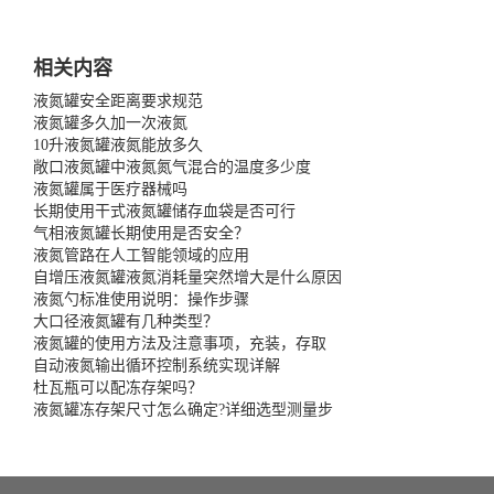
相关内容
液氮罐安全距离要求规范
液氮罐多久加一次液氮
10升液氮罐液氮能放多久
敞口液氮罐中液氮氮气混合的温度多少度
液氮罐属于医疗器械吗
长期使用干式液氮罐储存血袋是否可行
气相液氮罐长期使用是否安全？
液氮管路在人工智能领域的应用
自增压液氮罐液氮消耗量突然增大是什么原因
液氮勺标准使用说明：操作步骤
大口径液氮罐有几种类型？
液氮罐的使用方法及注意事项，充装，存取
自动液氮输出循环控制系统实现详解
杜瓦瓶可以配冻存架吗？
液氮罐冻存架尺寸怎么确定?详细选型测量步