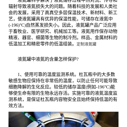
液氮罐科学解决了液氮储存过程中热对流、传导和
辐射导致液氮损失大的问题。随着科技的发展和人类社
会的发展，采用了高真空多层保温技术、新材料、新工
艺，使液氮罐具有优异的保温性能，可储存在液氮中
(-196)°C)自然蒸发损失小。因此，液氮罐产品广泛应用
于畜牧业、医学研究、机械加工等。液氮用作保存动物
精液、器官、细菌等生物的制冷剂。样品、金属材料的
低温加工和精密零件的低温组装。
定制液氮罐
液氮罐中液氮的含量怎样保护?
1、使用可靠的温度监测系统。杜瓦瓶中的大多数
敏感生物应保持在非常低的温度，以防止任何可能导致
细胞降解的生化反应。较低的储存温度(例如-196°C)能
够使生命有限的生物永远存活。实施可靠的液氮温度监
测系统，是保证杜瓦瓶内容物安全且始终保持低温的有
效方法。