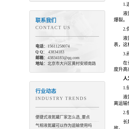
1.
液氮罐
爆裂。
联系我们
CONTACT US
2.
液氮容
表，这
电话
：15611258074
Q Q
： 43834183
3.阀
邮箱
：43834183@qq.com
在长期
地址
：北京市大兴区黄村安顺南路
度升高
人为
1.
行业动态
液氮容
INDUSTRY TRENDS
离运输
2.
便捷式液氮罐厂家怎么选_要点
长期使
气相液氮罐可以作为运输使用吗
故。