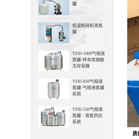
罐
低温粉碎机液氮
罐
YDD-1000气相液
氮罐-样本库细胞
冻存容器
YDD-850气相液
氮罐-气相液氮罐
系统
YDD-550气相液
氮罐 - 液氮供应
系统
质量