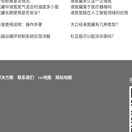
安全距离要求规范
液氮罐多久加一次液氮
氮罐中液氮氮气混合的温度多少度
液氮罐属于医疗器械吗
氮罐长期使用是否安全？
液氮管路在人工智能领域的应用
标准使用说明：操作步骤
大口径液氮罐有几种类型？
氮输出循环控制系统实现详解
杜瓦瓶可以配冻存架吗？
解决方案
联系我们
txt地图
网站地图