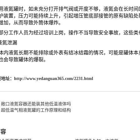
氮罐时，如未充分打开排气阀或开度不够，液氮会在长时间的
护装置，压力可能持续上升，引起增压管底部接管的原有缺陷处
增加，从而导致外筒体爆炸。
工作人员为经过培训上岗，操作不当导致安全事故，这些类
液氮泄漏
液氮长期不能排除或外表有结冰结霜的情况，可能是罐体本身
也会导致罐体的爆裂。
接地址：
http://www.yedanguan365.com/2231.html
：敞口液氮容器还能装其他低温液体吗
：超低温气相液氮罐的工作原理和结构
内容