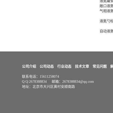
液氮罐
敞口液
气相液
液氮勺
自动液
公司介绍
公司动态
行业动态
技术文章
常见问题
联系电话：15611258074
Q Q:2678388834 邮箱：2678388834@qq.com
地址：北京市大兴区黄村安顺南路