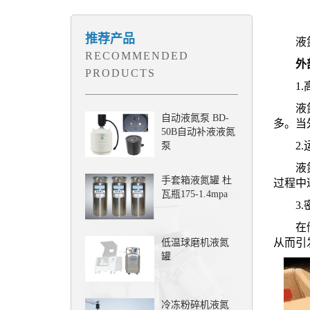
推荐产品
液氮罐
RECOMMENDED
外部
PRODUCTS
1.高
液氮通
自动液氮泵 BD-
多。当
50B自动补液液氮
2.运
泵
液氮罐
手套箱液氮罐 杜
过程中
瓦瓶175-1.4mpa
3.密
在储存
从而引
低温球磨机液氮
罐
冷冻粉碎机液氮