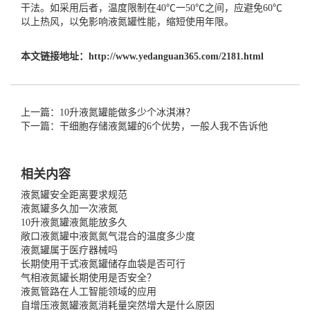
干法。如采用后者，温度限制在40℃一50℃之间，应避免60℃
以上热风，以免影响液氮罐性能，缩短使用年限。
本文链接地址：
http://www.yedanguan365.com/2181.html
上一篇：10升液氮罐能做多少个冰淇淋？
下一篇：干细胞存储液氮罐的6个优势，一般人我不告诉他
相关内容
液氮罐安全距离要求规范
液氮罐多久加一次液氮
10升液氮罐液氮能放多久
敞口液氮罐中液氮氮气混合的温度多少度
液氮罐属于医疗器械吗
长期使用干式液氮罐储存血袋是否可行
气相液氮罐长期使用是否安全？
液氮管路在人工智能领域的应用
自增压液氮罐液氮消耗量突然增大是什么原因