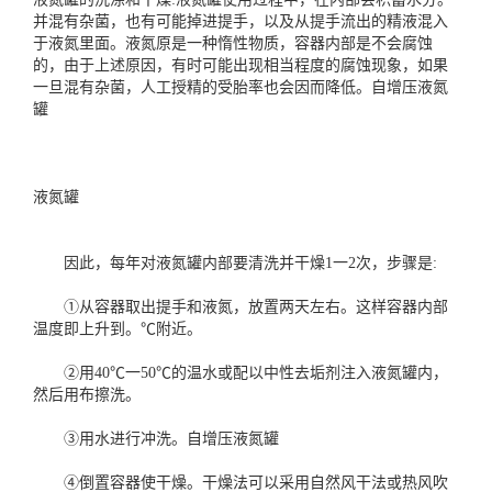
并混有杂菌，也有可能掉进提手，以及从提手流出的精液混入
于液氮里面。液氮原是一种惰性物质，容器内部是不会腐蚀
的，由于上述原因，有时可能出现相当程度的腐蚀现象，如果
一旦混有杂菌，人工授精的受胎率也会因而降低。
自增压液氮
罐
液氮罐
因此，每年对
液氮罐
内部要清洗并干燥1一2次，步骤是:
①从容器取出提手和液氮，放置两天左右。这样容器内部
温度即上升到。℃附近。
②用40℃一50℃的温水或配以中性去垢剂注入液氮罐内，
然后用布擦洗。
③用水进行冲洗。
自增压液氮罐
④倒置容器使干燥。干燥法可以采用自然风干法或热风吹