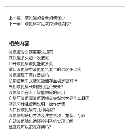
上一篇：液氮罐的含量如何保护
下一篇：液氮罐常见故障如何清除？
相关内容
液氮罐安全距离要求规范
液氮罐多久加一次液氮
10升液氮罐液氮能放多久
敞口液氮罐中液氮氮气混合的温度多少度
液氮罐属于医疗器械吗
长期使用干式液氮罐储存血袋是否可行
气相液氮罐长期使用是否安全？
液氮管路在人工智能领域的应用
自增压液氮罐液氮消耗量突然增大是什么原因
液氮勺标准使用说明：操作步骤
大口径液氮罐有几种类型？
液氮罐的使用方法及注意事项，充装，存取
自动液氮输出循环控制系统实现详解
杜瓦瓶可以配冻存架吗？