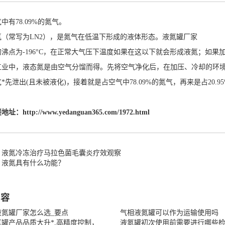
中有78.09%的氮气。
氮（常写为LN2），是氮气在低温下形成的液体形态。
液氮罐厂家
的沸点为-196°C，在正常大气压下温度如果在这以下就会形成液氮；如
工业中，液态氮是由空气分馏而得。先将空气净化后，在加压、冷却的环
*先泄出(且未被液化)，接着就是占空气中78.09%的氮气，再来是占20.9
接地址：
http://www.yedanguan365.com/1972.html
：液氮冷冻治疗马拉色菌毛囊炎疗效观察
：液氮具有什么功能？
内容
液氮罐厂家怎么选_要点
气相液氮罐可以作为运输使用吗
罐产品品质大升*,高精度控制，
液氮罐初次使用前需要进行哪些