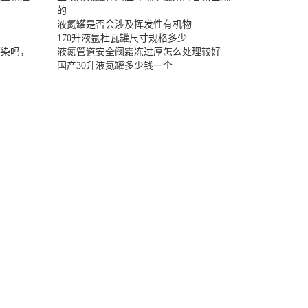
的
液氮罐是否会涉及挥发性有机物
170升液氩杜瓦罐尺寸规格多少
感染吗，
液氮管道安全阀霜冻过厚怎么处理较好
国产30升液氮罐多少钱一个