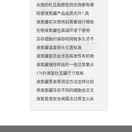
全国的杜瓦瓶模型供应商都有哪
班德液氮罐产品品质大升*,高
液氮罐初次使用前需要进行哪些
生物液氮罐在高温环境下使用
冻存细胞的保存时间有多久才不
液氮罐温度探头位置标准
液氮罐是否会涉及挥发性有机物
液氮罐储存样品的一些注意要点
170升液氩杜瓦罐尺寸规格
液氮罐蒸发率测试方法怎样比较
用液氮罐冻存不同的细胞会交叉
液氮管道安全阀霜冻过厚怎么处