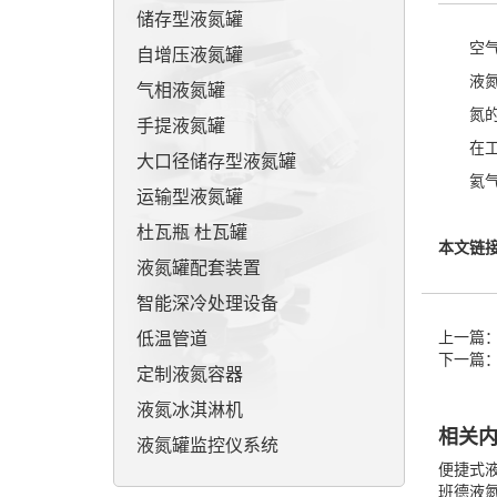
储存型液氮罐
空气
自增压液氮罐
液
气相液氮罐
氮
手提液氮罐
在
大口径储存型液氮罐
氦气
运输型液氮罐
杜瓦瓶 杜瓦罐
本文链
液氮罐配套装置
智能深冷处理设备
低温管道
上一篇
下一篇
定制液氮容器
液氮冰淇淋机
相关
液氮罐监控仪系统
便捷式
班德液氮