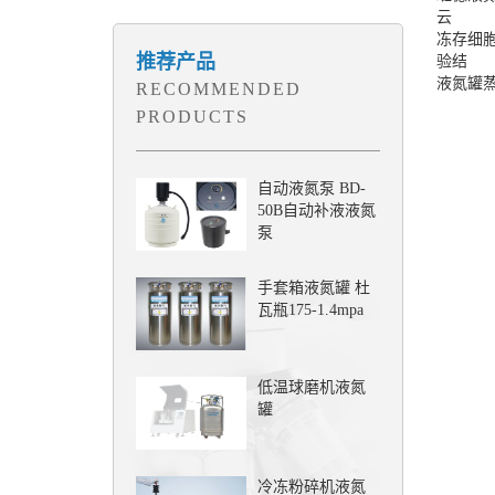
云
冻存细
推荐产品
验结
液氮罐
RECOMMENDED
PRODUCTS
自动液氮泵 BD-
50B自动补液液氮
泵
手套箱液氮罐 杜
瓦瓶175-1.4mpa
低温球磨机液氮
罐
冷冻粉碎机液氮