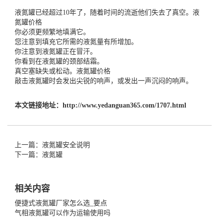
液氮罐已经超过10年了，随着时间的流逝他们失去了真空。
液
氮罐价格
你必须更频繁地填满它。
您注意到填充它所需的液氮量有所增加。
你注意到液氮罐正在冒汗。
你看到在液氮罐的颈部结霜。
真空塞缺失或松动。
液氮罐价格
敲击液氮罐时会发出尖锐的响声，或发出一声沉闷的响声。
本文链接地址：
http://www.yedanguan365.com/1707.html
上一篇：液氮罐安全说明
下一篇：液氮罐
相关内容
便捷式液氮罐厂家怎么选_要点
气相液氮罐可以作为运输使用吗