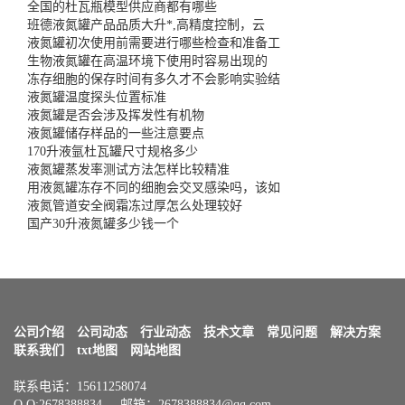
全国的杜瓦瓶模型供应商都有哪些
班德液氮罐产品品质大升*,高精度控制，云
液氮罐初次使用前需要进行哪些检查和准备工
生物液氮罐在高温环境下使用时容易出现的
冻存细胞的保存时间有多久才不会影响实验结
液氮罐温度探头位置标准
液氮罐是否会涉及挥发性有机物
液氮罐储存样品的一些注意要点
170升液氩杜瓦罐尺寸规格多少
液氮罐蒸发率测试方法怎样比较精准
用液氮罐冻存不同的细胞会交叉感染吗，该如
液氮管道安全阀霜冻过厚怎么处理较好
国产30升液氮罐多少钱一个
公司介绍
公司动态
行业动态
技术文章
常见问题
解决方案
联系我们
txt地图
网站地图
联系电话：15611258074
Q Q:2678388834 邮箱：2678388834@qq.com