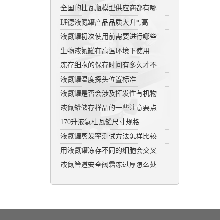
全国的杜瓦瓶模型供应商都有哪
班德液氮罐产品品质大升*,高
液氮罐初次使用前需要进行哪些
生物液氮罐在高温环境下使用
冻存细胞的保存时间有多久才不
液氮罐温度探头位置标准
液氮罐是否会涉及挥发性有机物
液氮罐储存样品的一些注意要点
170升液氩杜瓦罐尺寸规格
液氮罐蒸发率测试方法怎样比较
用液氮罐冻存不同的细胞会交叉
液氮管道安全阀霜冻过厚怎么处