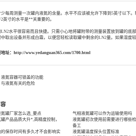
**少每周测量一次罐内液氮的含量。水平不应该被允许下降到5英寸以下。
2英寸的水平是**关重要的。
的LN2水平很容易而且快捷。只需小心地将罐附带的测量装置放到罐的底
罐中取出设备并形成白霜，以便您轻松读取罐中剩余的LN2量。如果湿度
接地址：
http://www.yedanguan365.com/1700.html
：液氮容器可锁盖的功能
：与液氮有关的危险
内容
液氮罐厂家怎么选_要点
气相液氮罐可以作为运输使用吗
罐产品品质大升*,高精度控制，
液氮罐初次使用前需要进行哪些
备工
胞的保存时间有多久才不会影响实
液氮罐温度探头位置标准