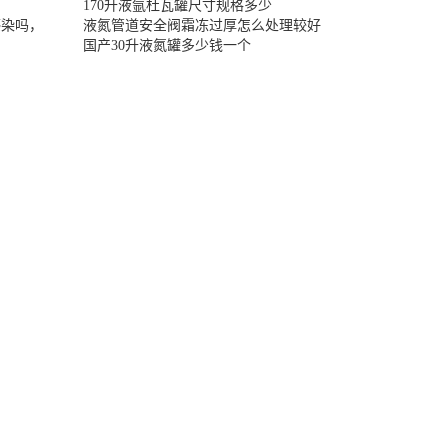
170升液氩杜瓦罐尺寸规格多少
感染吗，
液氮管道安全阀霜冻过厚怎么处理较好
国产30升液氮罐多少钱一个