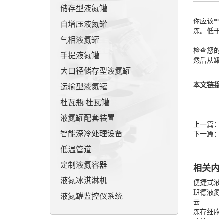
储存型液氮罐
你应该
自增压液氮罐
冻。低于
气相液氮罐
检查您
手提液氮罐
然后从
大口径储存型液氮罐
本文链
运输型液氮罐
杜瓦瓶 杜瓦罐
液氮罐配套装置
上一篇
智能深冷处理设备
下一篇
低温管道
定制液氮容器
相关
液氮冰淇淋机
便捷式
班德液氮
液氮罐监控仪系统
云
冻存细