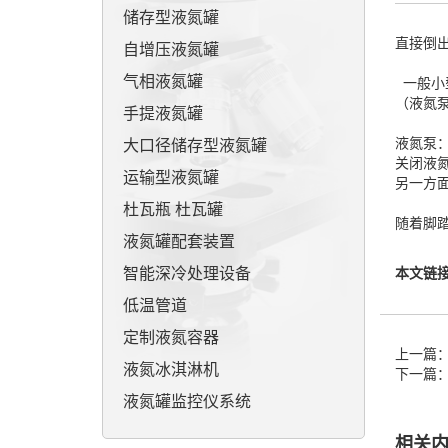
储存型液氮罐
直接倒
自增压液氮罐
气相液氮罐
一般小
（液氮
手提液氮罐
液氮泵
大口径储存型液氮罐
关闭液
运输型液氮罐
另一方
杜瓦瓶 杜瓦罐
随着脚
液氮罐配套装置
智能深冷处理设备
本文链
低温管道
定制液氮容器
上一篇
液氮冰淇淋机
下一篇
液氮罐监控仪系统
相关