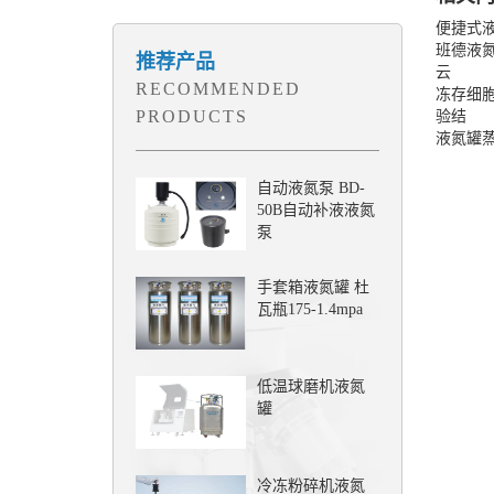
便捷式
班德液氮
推荐产品
云
RECOMMENDED
冻存细
PRODUCTS
验结
液氮罐
自动液氮泵 BD-
50B自动补液液氮
泵
手套箱液氮罐 杜
瓦瓶175-1.4mpa
低温球磨机液氮
罐
冷冻粉碎机液氮