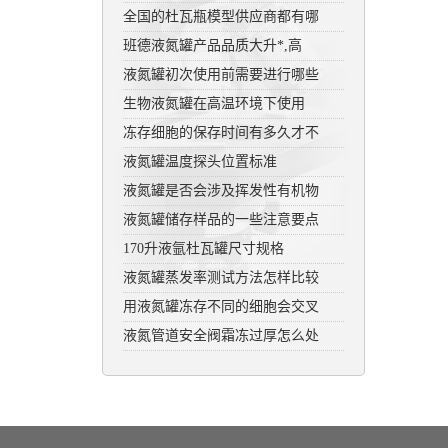
全国的杜瓦瓶模型供应商都有哪
班德液氮罐产品品质大升*,高
液氮罐初次使用前需要进行哪些
生物液氮罐在高温环境下使用
冻存细胞的保存时间有多久才不
液氮罐温度探头位置标准
液氮罐是否会涉及挥发性有机物
液氮罐储存样品的一些注意要点
170升液氩杜瓦罐尺寸规格
液氮罐蒸发率测试方法怎样比较
用液氮罐冻存不同的细胞会交叉
液氮管道安全阀霜冻过厚怎么处