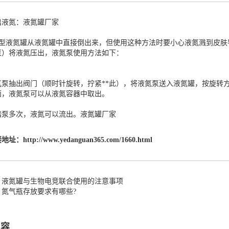
出液氮：
液氮罐厂家
型液氮罐从液氮罐中直接倒出来，但使用这种方法时要小心液氮溅到皮肤
泵）将液氮压出，液氮泵使用方法如下：
：
氮泵抽出阀门（顺时针旋转，拧紧**此），将液氮泵送入液氮罐，按旋转
面，液氮泵可以从液氮容器中取出。
踏泵多次，液氮可以流出。
液氮罐厂家
接地址：
http://www.yedanguan365.com/1660.html
：液氮罐与生物电竞联合使用的注意事项
：氮气瓶存放要求有哪些?
内容