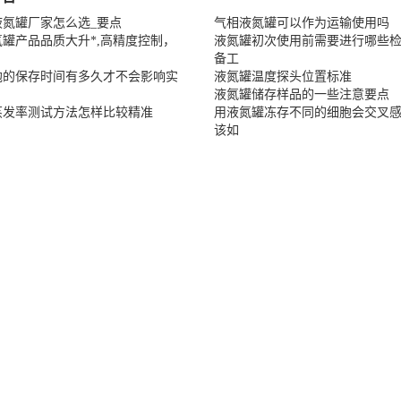
液氮罐厂家怎么选_要点
气相液氮罐可以作为运输使用吗
罐产品品质大升*,高精度控制，
液氮罐初次使用前需要进行哪些
备工
胞的保存时间有多久才不会影响实
液氮罐温度探头位置标准
液氮罐储存样品的一些注意要点
蒸发率测试方法怎样比较精准
用液氮罐冻存不同的细胞会交叉
该如