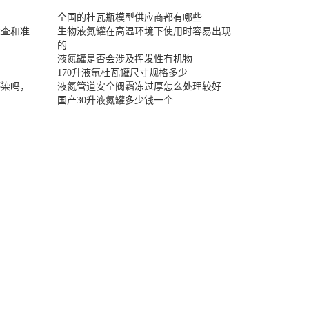
全国的杜瓦瓶模型供应商都有哪些
检查和准
生物液氮罐在高温环境下使用时容易出现
的
液氮罐是否会涉及挥发性有机物
170升液氩杜瓦罐尺寸规格多少
感染吗，
液氮管道安全阀霜冻过厚怎么处理较好
国产30升液氮罐多少钱一个