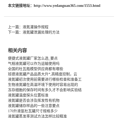
本文链接地址：
http://www.yedanguan365.com/1553.html
上一篇：液氮灌操作规程
下一篇：液氮罐泄漏处理的方法
相关内容
便捷式液氮罐厂家怎么选_要点
气相液氮罐可以作为运输使用吗
全国的杜瓦瓶模型供应商都有哪些
班德液氮罐产品品质大升*,高精度控制，云
液氮罐初次使用前需要进行哪些检查和准备工
生物液氮罐在高温环境下使用时容易出现的
冻存细胞的保存时间有多久才不会影响实验结
液氮罐温度探头位置标准
液氮罐是否会涉及挥发性有机物
液氮罐储存样品的一些注意要点
170升液氩杜瓦罐尺寸规格多少
液氮罐蒸发率测试方法怎样比较精准