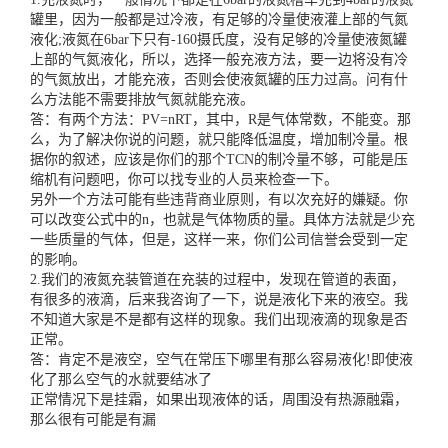
罐
里，因为一般都是过冷液，有足够的冷量使液灌上部的气氮
液化;液氮在6bar下只有-160摄氏度，没有足够的冷量使
液氮罐
上部的气氮液化，所以，选择一般充液方法，要一边将没有冷
的气氮放出，才能充液，否则会使液氮罐的压力过高。问有什
么方法能不需要排放气氮就能充液。
答：有两个方法：PV=nRT，其中，R是气体常数，不能变。那
么，为了解决你说的问题，就只能降低温度，增加制冷量。根
据你的叙述，应该是你们的那个TCN的制冷量不够，可能是压
缩机有问题吧，你可以找专业的人员来检查一下。
另外一个方法可能有些违背商业原则，有以次充好的嫌疑。你
可以改变公式中的n，也就是气体物质的量。具体方法就是少充
一些质量的气体，但是，这样一来，你们公司信誉会受到一定
的影响。
2.我们的液氮充装管道在充装的过程中，发现在管道的表面，
有很多的液滴，后来我咨询了一下，说是液化下来的液空。我
不知道大家是不是都有这样的现象。我们出现液滴的现象是否
正常。
答：肯定不是液空，空气在常压下哪里有那么容易液化!即使液
化了那么空气的水就要结冰了
正常情况下是挂霜，如果出现液体的话，周围没有热源融霜，
那么很有可能是有漏