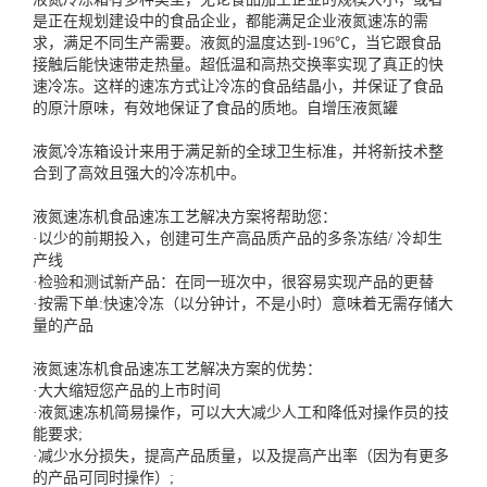
是正在规划建设中的食品企业，都能满足企业液氮速冻的需
求，满足不同生产需要。液氮的温度达到-196℃，当它跟食品
接触后能快速带走热量。超低温和高热交换率实现了真正的快
速冷冻。这样的速冻方式让冷冻的食品结晶小，并保证了食品
的原汁原味，有效地保证了食品的质地。
自增压液氮罐
液氮冷冻箱设计来用于满足新的全球卫生标准，并将新技术整
合到了高效且强大的冷冻机中。
液氮速冻机食品速冻工艺解决方案将帮助您：
·以少的前期投入，创建可生产高品质产品的多条冻结/ 冷却生
产线
·检验和测试新产品：在同一班次中，很容易实现产品的更替
·按需下单:快速冷冻（以分钟计，不是小时）意味着无需存储大
量的产品
液氮速冻机食品速冻工艺解决方案的优势：
·大大缩短您产品的上市时间
·液氮速冻机简易操作，可以大大减少人工和降低对操作员的技
能要求;
·减少水分损失，提高产品质量，以及提高产出率（因为有更多
的产品可同时操作）;