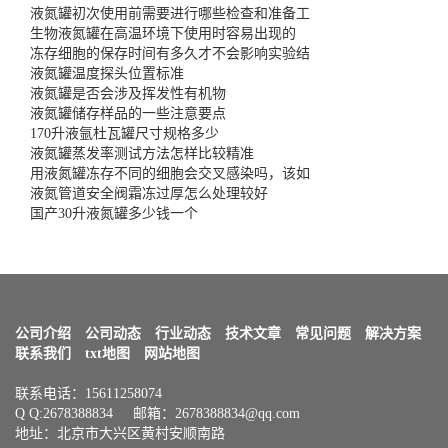
液氮罐初次使用前需要进行哪些检查和准备工
生物液氮罐在高温环境下使用时容易出现的
冻存细胞的保存时间有多久才不会影响实验结
液氮罐温度探头位置标准
液氮罐是否会涉及挥发性有机物
液氮罐储存样品的一些注意要点
170升液氩杜瓦罐尺寸规格多少
液氮罐蒸发率测试方法怎样比较精准
用液氮罐冻存不同的细胞会交叉感染吗，该如
液氮管道安全阀霜冻过厚怎么处理较好
国产30升液氮罐多少钱一个
公司介绍
公司动态
行业动态
技术文章
常见问题
解决方案
联系我们
txt地图
网站地图
联系电话：15611258074
Q Q:2678388834 邮箱：2678388834@qq.com
地址：北京市大兴区黄村安顺南路